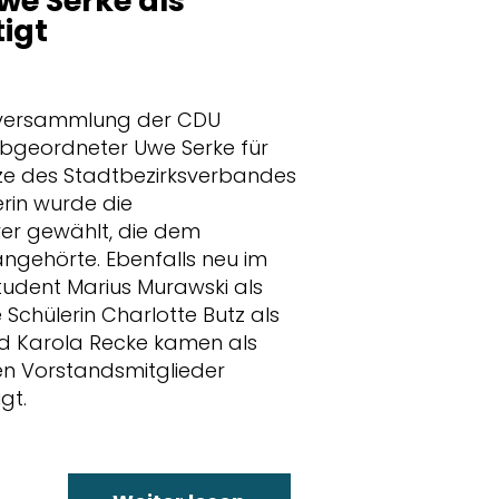
e Serke als
tigt
derversammlung der CDU
geordneter Uwe Serke für
tze des Stadtbezirksverbandes
erin wurde die
yer gewählt, die dem
 angehörte. Ebenfalls neu im
tudent Marius Murawski als
e Schülerin Charlotte Butz als
und Karola Recke kamen als
ren Vorstandsmitglieder
gt.