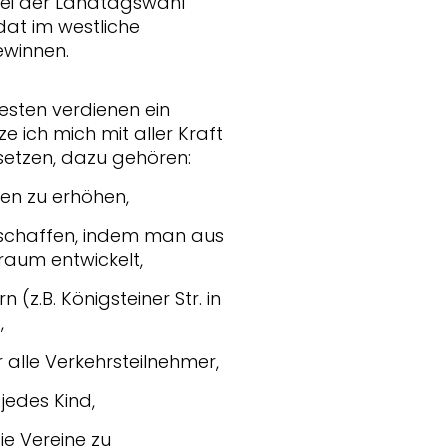
 Bei der Landtagswahl
dat im westliche
ewinnen.
esten verdienen ein
e ich mich mit aller Kraft
setzen, dazu gehören:
ilen zu erhöhen,
chaffen, indem man aus
raum entwickelt,
(z.B. Königsteiner Str. in
,
r alle Verkehrsteilnehmer,
jedes Kind,
e Vereine zu