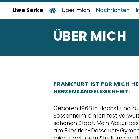
Uwe Serke
Über mich
Nachrichten
I
ÜBER MICH
FRANKFURT IST FüR MICH HE
HERZENSANGELEGENHEIT.
Geboren 1968 in Höchst und a
Sossenheim bin ich fest verwur
schönen Stadt. Mein Abitur bes
am Friedrich-Dessauer-Gymnas
mich, nach dem Studium der Be